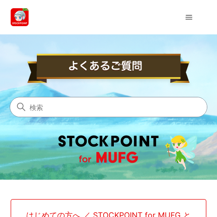
StockPoint for MUFG
検索
カテゴリ
はじめての方へ ／ STOCKPOINT for MUFG と